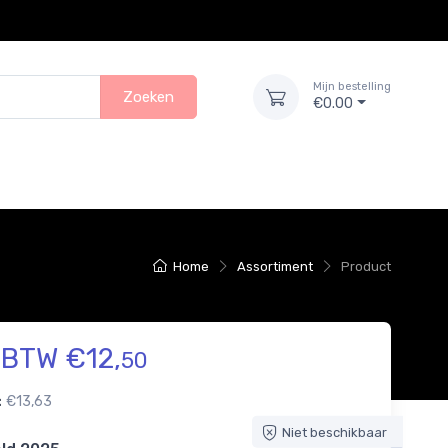
Mijn bestelling
Zoeken
€0.00
Home
Assortiment
Product
. BTW €12,
50
:
€13,63
Niet beschikbaar