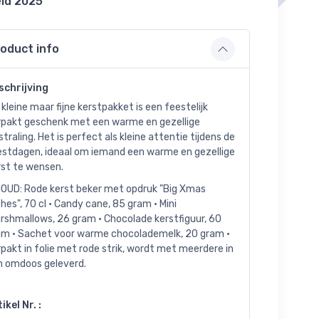
ld 2025
oduct info
schrijving
 kleine maar fijne kerstpakket is een feestelijk
rpakt geschenk met een warme en gezellige
straling. Het is perfect als kleine attentie tijdens de
estdagen, ideaal om iemand een warme en gezellige
rst te wensen.
HOUD: Rode kerst beker met opdruk "Big Xmas
hes", 70 cl • Candy cane, 85 gram • Mini
rshmallows, 26 gram • Chocolade kerstfiguur, 60
am • Sachet voor warme chocolademelk, 20 gram •
pakt in folie met rode strik, wordt met meerdere in
n omdoos geleverd.
ikel Nr. :