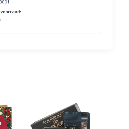
0001
 voorraad:
e