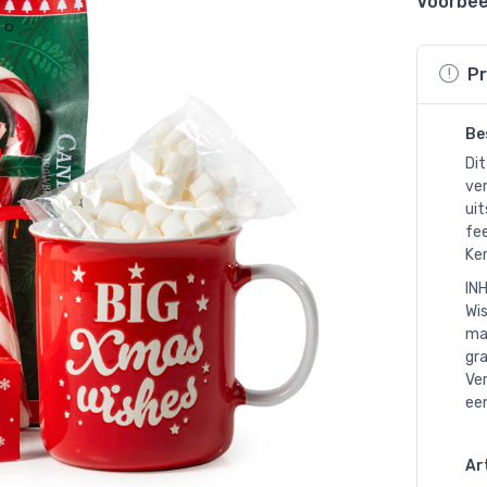
Voorbee
Pr
Be
Dit
ve
uit
fe
Ke
IN
Wis
ma
gr
Ver
ee
Art