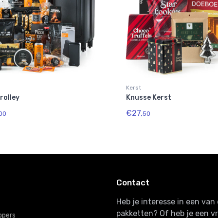
Kerst
Trolley
Knusse Kerst
€27,
00
50
Contact
Heb je interesse in een va
pakketten? Of heb je een v
ppers