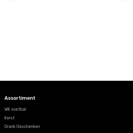
Ke
Al
€
Assortiment
WK voetbal
Kerst
Drank Geschenken